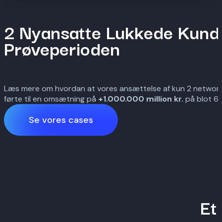
2 Nyansatte Lukkede Kunder 
Prøveperioden
Læs mere om hvordan at vores ansættelse af kun 2 network
førte til en omsætning på
+1.000.000 million
kr.
på blot 6
Se vores cases
Et 