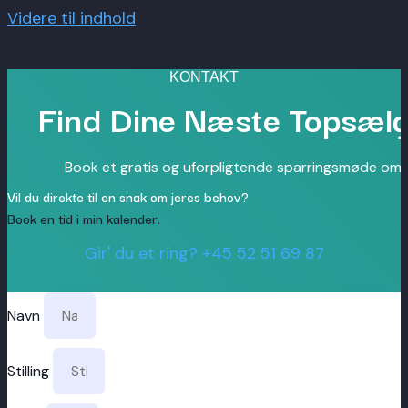
Videre til indhold
KONTAKT
Find Dine Næste Topsælg
Book et gratis og uforpligtende sparringsmøde om je
Vil du direkte til en snak om jeres behov?
Book en tid i min kalender.
Gir' du et ring? +45 52 51 69 87
Navn
Stilling