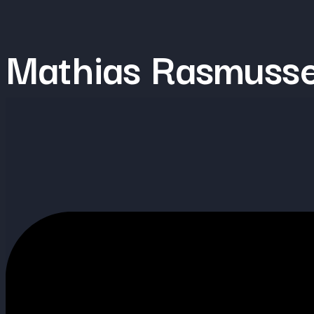
Videre
til
Mathias Rasmuss
indhold