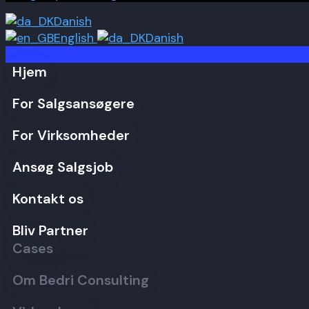
Danish
English
Danish
Hjem
For Salgsansøgere
For Virksomheder
Ansøg Salgsjob
Kontakt os
Bliv Partner
Cases
Om Bedri Consulting