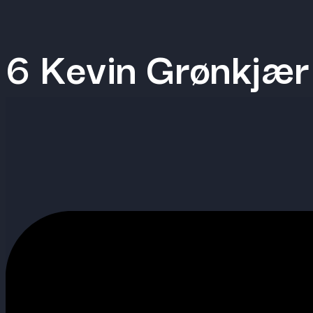
Videre
til
6 Kevin Grønkjær
indhold